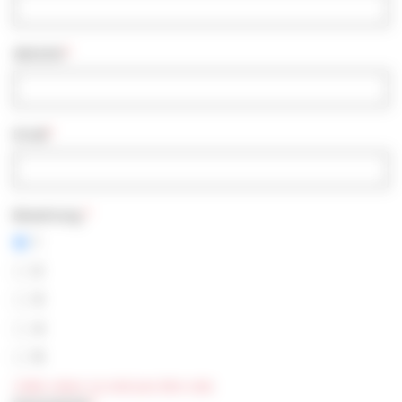
Aktivität
Email
Bewertung
1
2
3
4
5
Cette valeur ne doit pas être vide