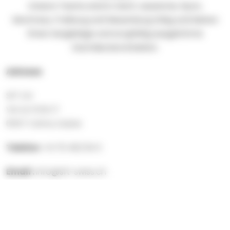
Unsere Teams sind in Genf, Lausanne, Nyon,
Montreux, Freiburg und Neuenburg tätig und bieten
Ihnen langlebige und sorgfältig ausgeführte
Dachdeckerarbeiten.
Adresse
SFT CH
VIA AL FOSS 17
6557 Cama, Suisse
Telefon
+41 76 462 84 11
Email :
info@sft-swiss.ch
Öffnungszeiten:
7 Tage die Woche verfügbar – einschließlich