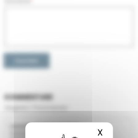
Kommentar
Zusenden
KOMMENTARE
Zeugnisse /
3 Kommentare
Lausanne (VD) Nathalie R
X
Cookies
★
★
★
★
★