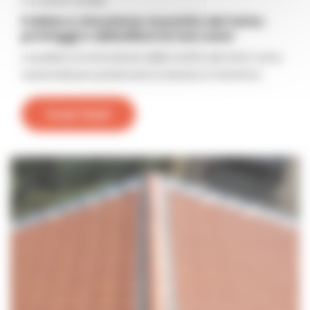
Le nostre notizie
Pulizia e rimozione muschio del tetto:
proteggi e abbellisci la tua casa
La pulizia e la rimozione della muffa dal tetto sono
essenziali per preservare la durata e l'estetica
Scopri di più