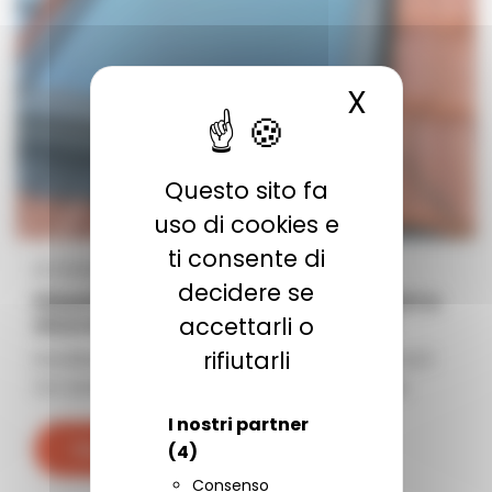
X
Nascond
Questo sito fa
uso di cookies e
ti consente di
Le nostre notizie
decidere se
Finestra per tetti Velux: luce, comfort e
sicurezza sotto il vostro sottotetto
accettarli o
rifiutarli
Installare una finestra per tetti Velux trasforma il
tuo spazio sottotetto. Apporta luce naturale,
I nostri partner
Scopri di più
(4)
Consenso