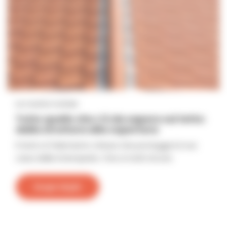
Le nostre notizie
Tutto quello che c'è da sapere sul tetto:
dalla struttura alla copertura
Il tetto è l'elemento chiave che protegge la tua
casa dalle intemperie. Che si tratti di una
Scopri di più