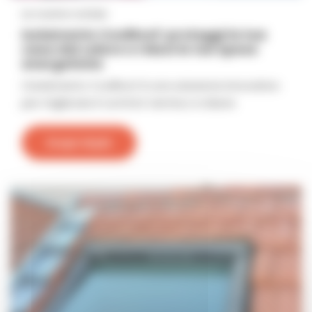
Le nostre notizie
Isolamento CoolRoof: proteggi la tua
casa dal calore e riduci le tue spese
energetiche
L'isolamento CoolRoof è una soluzione innovativa
per migliorare il comfort termico e ridurre
Scopri di più