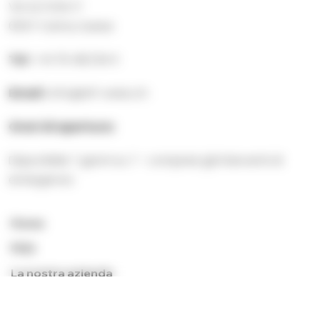
VIA AL FOSS 17
6557 Cama, Suisse
Tel :
+41 76 462 84 11
Email :
info@sft-swiss.ch
Orari di apertura:
Disponibile 7 giorni su 7 - compresi gli interventi di
emergenza
Home
FAQ
La nostra azienda
Galleria