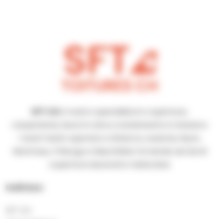
SFT CH
, il vostro specialista in coperture,
carpenteria, lavori in zinco e isolamento in Svizzera.
I nostri team operano a Ginevra, Losanna, Nyon,
Montreux, Friburgo e Neuchâtel, fornendo servizi di
copertura durevoli e meticolosi.
Indirizzo:
SFT CH